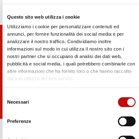
Questo sito web utilizza i cookie
Utilizziamo i cookie per personalizzare contenuti ed
annunci, per fornire funzionalità dei social media e per
analizzare il nostro traffico. Condividiamo inoltre
Rimani Aggiornato!
informazioni sul modo in cui utilizza il nostro sito con i
nostri partner che si occupano di analisi dei dati web,
pubblicità e social media, i quali potrebbero combinarle con
Rimani Aggiornato sulle Ultime Novità Flodraulic
altre informazioni che ha fornito loro o che hanno raccolto
dal suo utilizzo dei loro servizi.
Iscriviti alla Newsletter!
Selezione
Necessari
del
consenso
Preferenze