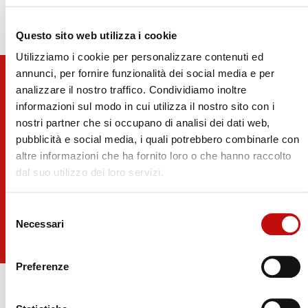
Questo sito web utilizza i cookie
Utilizziamo i cookie per personalizzare contenuti ed
annunci, per fornire funzionalità dei social media e per
analizzare il nostro traffico. Condividiamo inoltre
Stay Tuned!
informazioni sul modo in cui utilizza il nostro sito con i
nostri partner che si occupano di analisi dei dati web,
pubblicità e social media, i quali potrebbero combinarle con
Stay up to date with the latest FD Industrial news
altre informazioni che ha fornito loro o che hanno raccolto
dal suo utilizzo dei loro servizi.
Subscribe to Newsletter!
Selezione
Necessari
del
consenso
Preferenze